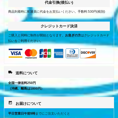
代金引換(後払い)
商品到着時に配達員に代金をお支払いください。手数料:530円(税別)
クレジットカード決済
ご購入と同時に制作が開始となります。
お急ぎの方
はクレジットカード
払いをご利用ください。
local_shipping
送料について
全国一律送料250円
（沖縄、離島は1800円）
today
お届けについて
平日営業日午前9時
までにご注文いただくと