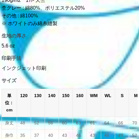
190g/m2 17/- 天竺
杢グレー : 綿80%、ポリエステル20%
その他 : 綿100%
※ ホワイトのみ綿糸縫製
生地の厚さ
5.6 oz
印刷手法
インクジェット印刷
サイズ
単
120
130
140
150
160
WM
WL
S
M
位：
cm
身丈
48
52
56
60
63
61
64
66
70
身巾
35
37
40
43
46
43
46
49
52