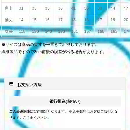
肩巾
31
33
35
38
41
36
38
44
47
袖丈
14
15
16
17
18
16
17
19
20
身長
118
130
140
150
161
157
165
163
17
※サイズは商品の実寸を平置きで計測しております。
繊維製品ですので2cm前後の誤差が出る場合があります。
payment
お支払い方法
銀行振込(前払い)
ご入金確認後
に製作開始となります。 振込手数料はお客様ご負担とな
ります。ご了承ください。