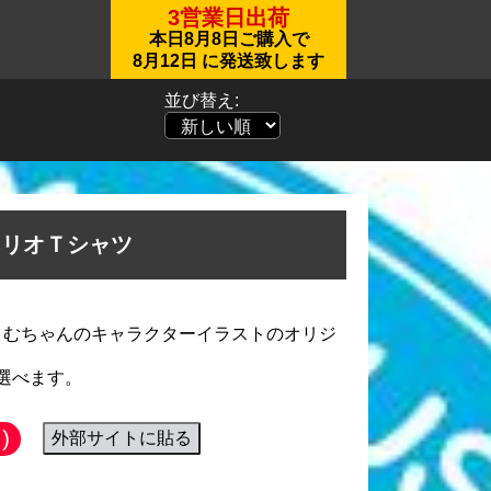
3営業日出荷
本日
8月8日
ご購入で
8月12日
に発送致します
並び替え:
トリオＴシャツ
さむちゃんのキャラクターイラストのオリジ
選べます。
)
外部サイトに貼る