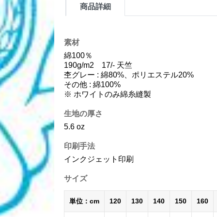
商品詳細
素材
綿100％
190g/m2 17/- 天竺
杢グレー : 綿80%、ポリエステル20%
その他 : 綿100%
※ ホワイトのみ綿糸縫製
生地の厚さ
5.6 oz
印刷手法
インクジェット印刷
サイズ
単位：cm
120
130
140
150
160