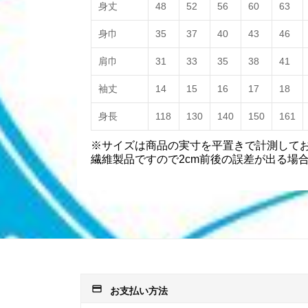
身丈
48
52
56
60
63
身巾
35
37
40
43
46
肩巾
31
33
35
38
41
袖丈
14
15
16
17
18
身長
118
130
140
150
161
※サイズは商品の実寸を平置きで計測して
繊維製品ですので2cm前後の誤差が出る場
payment
お支払い方法