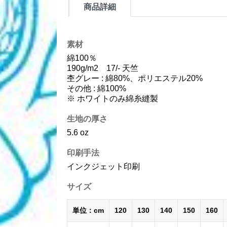
商品詳細
素材
綿100％
190g/m2 17/- 天竺
杢グレー : 綿80%、ポリエステル20%
その他 : 綿100%
※ ホワイトのみ綿糸縫製
生地の厚さ
5.6 oz
印刷手法
インクジェット印刷
サイズ
単位：cm
120
130
140
150
160