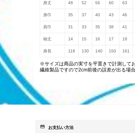
身丈
48
52
56
60
63
身巾
35
37
40
43
46
肩巾
31
33
35
38
41
袖丈
14
15
16
17
18
身長
118
130
140
150
161
※サイズは商品の実寸を平置きで計測して
繊維製品ですので2cm前後の誤差が出る場
payment
お支払い方法