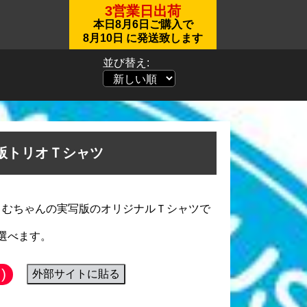
3営業日出荷
本日
8月6日
ご購入で
8月10日
に発送致します
並び替え:
版トリオＴシャツ
さむちゃんの実写版のオリジナルＴシャツで
選べます。
)
外部サイトに貼る