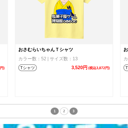
おさむらいちゃんＴシャツ
お
カラー数：52 | サイズ数：13
カ
3,520円
Tシャツ
2円)
(税込3,872円)
1
2
3